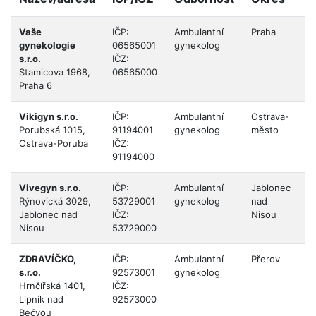
Vaše
IČP:
Ambulantní
Praha
H
gynekologie
06565001
gynekolog
P
s.r.o.
IČZ:
Stamicova 1968,
06565000
Praha 6
Vikigyn s.r.o.
IČP:
Ambulantní
Ostrava-
M
Porubská 1015,
91194001
gynekolog
město
kr
Ostrava-Poruba
IČZ:
91194000
Vivegyn s.r.o.
IČP:
Ambulantní
Jablonec
L
Rýnovická 3029,
53729001
gynekolog
nad
Jablonec nad
IČZ:
Nisou
Nisou
53729000
ZDRAVÍČKO,
IČP:
Ambulantní
Přerov
O
s.r.o.
92573001
gynekolog
Hrnčířská 1401,
IČZ:
Lipník nad
92573000
Bečvou