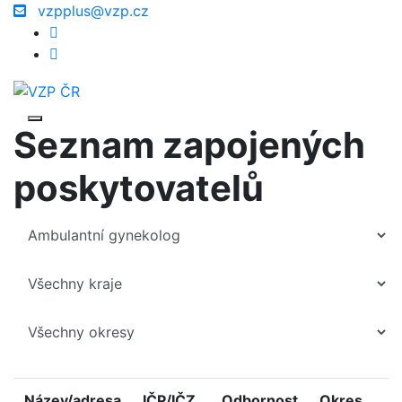
vzpplus@vzp.cz
Seznam zapojených
poskytovatelů
Název/adresa
IČP/IČZ
Odbornost
Okres
K