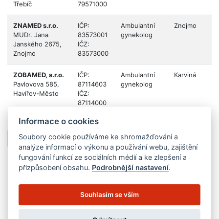
Třebíč
79571000
ZNAMED s.r.o.
IČP:
Ambulantní
Znojmo
J
MUDr. Jana
83573001
gynekolog
kr
Janského 2675,
IČZ:
Znojmo
83573000
ZOBAMED, s.r.o.
IČP:
Ambulantní
Karviná
M
Pavlovova 585,
87114603
gynekolog
kr
Havířov-Město
IČZ:
87114000
Informace o cookies
Soubory cookie používáme ke shromažďování a
1
...
42
43
44
analýze informací o výkonu a používání webu, zajištění
fungování funkcí ze sociálních médií a ke zlepšení a
přizpůsobení obsahu.
Podrobnější nastavení
.
Souhlasím se vším
Zpracování cookies