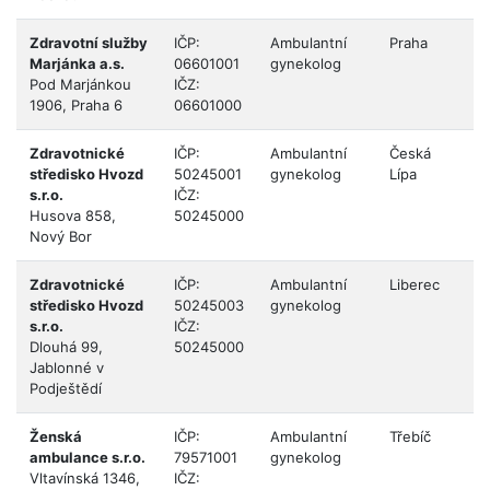
Zdravotní služby
IČP:
Ambulantní
Praha
H
Marjánka a.s.
06601001
gynekolog
P
Pod Marjánkou
IČZ:
1906, Praha 6
06601000
Zdravotnické
IČP:
Ambulantní
Česká
L
středisko Hvozd
50245001
gynekolog
Lípa
s.r.o.
IČZ:
Husova 858,
50245000
Nový Bor
Zdravotnické
IČP:
Ambulantní
Liberec
L
středisko Hvozd
50245003
gynekolog
s.r.o.
IČZ:
Dlouhá 99,
50245000
Jablonné v
Podještědí
Ženská
IČP:
Ambulantní
Třebíč
K
ambulance s.r.o.
79571001
gynekolog
Vltavínská 1346,
IČZ: