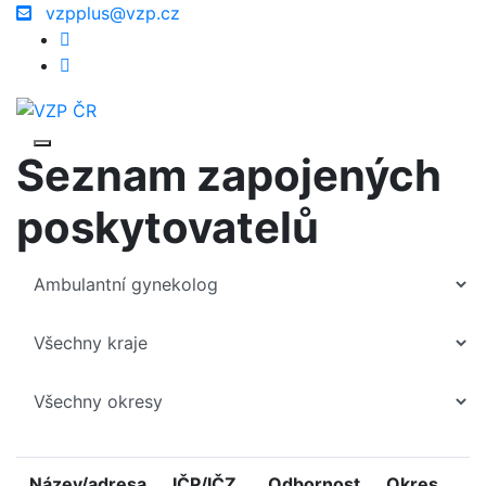
vzpplus@vzp.cz
Seznam zapojených
poskytovatelů
Název/adresa
IČP/IČZ
Odbornost
Okres