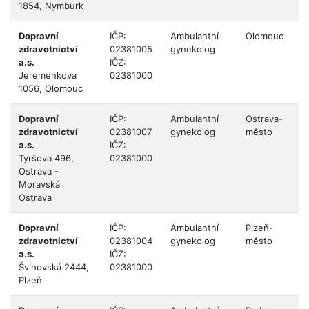
1854, Nymburk
Dopravní
IČP:
Ambulantní
Olomouc
zdravotnictví
02381005
gynekolog
a.s.
IČZ:
Jeremenkova
02381000
1056, Olomouc
Dopravní
IČP:
Ambulantní
Ostrava-
zdravotnictví
02381007
gynekolog
město
a.s.
IČZ:
Tyršova 496,
02381000
Ostrava -
Moravská
Ostrava
Dopravní
IČP:
Ambulantní
Plzeň-
zdravotnictví
02381004
gynekolog
město
a.s.
IČZ:
Švihovská 2444,
02381000
Plzeň