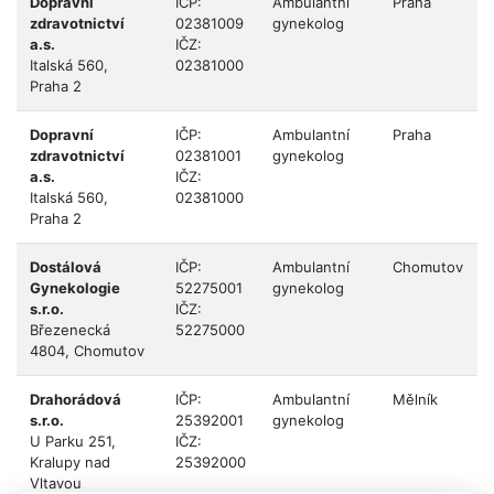
Dopravní
IČP:
Ambulantní
Praha
zdravotnictví
02381009
gynekolog
a.s.
IČZ:
Italská 560,
02381000
Praha 2
Dopravní
IČP:
Ambulantní
Praha
zdravotnictví
02381001
gynekolog
a.s.
IČZ:
Italská 560,
02381000
Praha 2
Dostálová
IČP:
Ambulantní
Chomutov
Gynekologie
52275001
gynekolog
s.r.o.
IČZ:
Březenecká
52275000
4804, Chomutov
Drahorádová
IČP:
Ambulantní
Mělník
s.r.o.
25392001
gynekolog
U Parku 251,
IČZ:
Kralupy nad
25392000
Vltavou