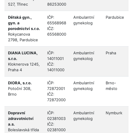
527, Třinec
86253000
Dětská gyn.,
IČP:
Ambulantní
Pardubice
gyn. a
65568968
gynekolog
porodnictví s.r.o.
IČZ:
Rokycanova
65568000
2798, Pardubice
DIANA LUCINA,
IČP:
Ambulantní
Praha
s.r.o.
14011001
gynekolog
Kloknerova 1245,
IČZ:
Praha 4
14011000
DIORA, s.r.o.
IČP:
Ambulantní
Brno-
Potoční 308,
72872001
gynekolog
město
Brno
IČZ:
72872000
Dopravní
IČP:
Ambulantní
Nymburk
zdravotnictví
02381003
gynekolog
a.s.
IČZ:
Boleslavská třída
02381000