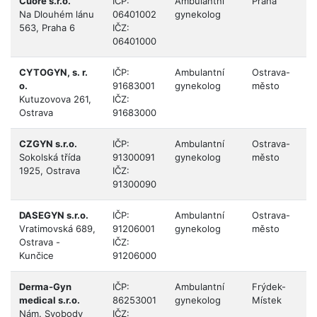
Cuore s.r.o.
IČP:
Ambulantní
Praha
Na Dlouhém lánu
06401002
gynekolog
563, Praha 6
IČZ:
06401000
CYTOGYN, s. r.
IČP:
Ambulantní
Ostrava-
o.
91683001
gynekolog
město
Kutuzovova 261,
IČZ:
Ostrava
91683000
CZGYN s.r.o.
IČP:
Ambulantní
Ostrava-
Sokolská třída
91300091
gynekolog
město
1925, Ostrava
IČZ:
91300090
DASEGYN s.r.o.
IČP:
Ambulantní
Ostrava-
Vratimovská 689,
91206001
gynekolog
město
Ostrava -
IČZ:
Kunčice
91206000
Derma-Gyn
IČP:
Ambulantní
Frýdek-
medical s.r.o.
86253001
gynekolog
Místek
Nám. Svobody
IČZ: