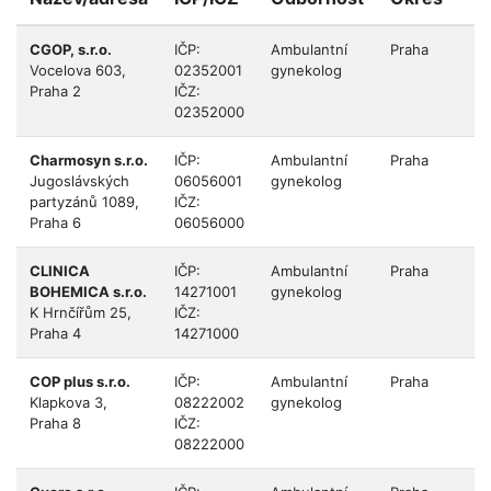
CGOP, s.r.o.
IČP:
Ambulantní
Praha
Vocelova 603,
02352001
gynekolog
Praha 2
IČZ:
02352000
Charmosyn s.r.o.
IČP:
Ambulantní
Praha
Jugoslávských
06056001
gynekolog
partyzánů 1089,
IČZ:
Praha 6
06056000
CLINICA
IČP:
Ambulantní
Praha
BOHEMICA s.r.o.
14271001
gynekolog
K Hrnčířům 25,
IČZ:
Praha 4
14271000
COP plus s.r.o.
IČP:
Ambulantní
Praha
Klapkova 3,
08222002
gynekolog
Praha 8
IČZ:
08222000