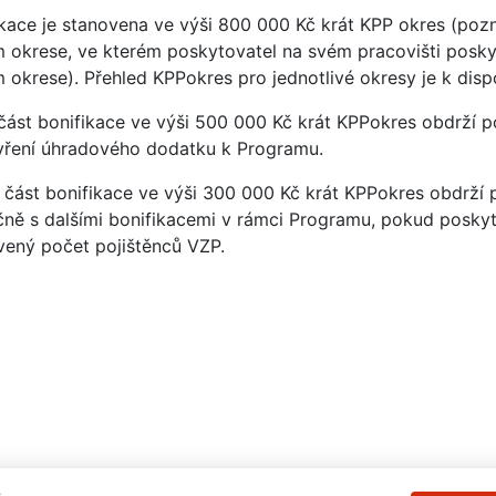
ikace je stanovena ve výši 800 000 Kč krát KPP okres (poz
 okrese, ve kterém poskytovatel na svém pracovišti poskytu
 okrese). Přehled KPPokres pro jednotlivé okresy je k disp
 část bonifikace ve výši 500 000 Kč krát KPPokres obdrží 
vření úhradového dodatku k Programu.
 část bonifikace ve výši 300 000 Kč krát KPPokres obdrží
čně s dalšími bonifikacemi v rámci Programu, pokud poskyt
vený počet pojištěnců VZP.