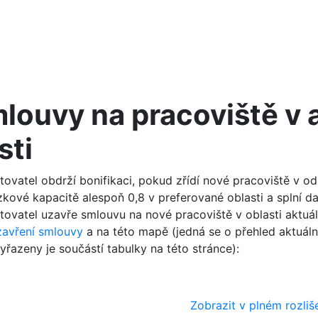
louvy na pracoviště v 
sti
tovatel obdrží bonifikaci, pokud zřídí nové pracoviště v o
zkové kapacitě alespoň 0,8 v preferované oblasti a splní d
tovatel uzavře smlouvu na nové pracoviště v oblasti aktu
zavření smlouvy
a na této mapě (jedná se o přehled aktuální
yřazeny je součástí tabulky na této stránce):
Zobrazit v plném rozliš