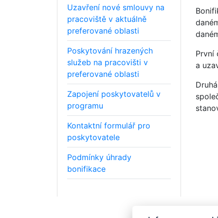
Uzavření nové smlouvy na
Bonif
pracoviště v aktuálně
daném
preferované oblasti
daném
Poskytování hrazených
První
služeb na pracovišti v
a uza
preferované oblasti
Druhá
Zapojení poskytovatelů v
spole
programu
stano
Kontaktní formulář pro
poskytovatele
Podmínky úhrady
bonifikace