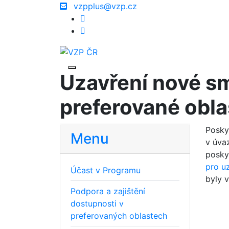
vzpplus@vzp.cz
Uzavření nové sm
preferované obla
Posky
Menu
v úva
posky
pro u
Účast v Programu
byly v
Podpora a zajištění
dostupnosti v
preferovaných oblastech