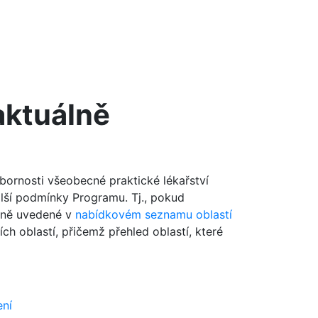
aktuálně
dbornosti všeobecné praktické lékařství
alší podmínky Programu. Tj., pokud
álně uvedené v
nabídkovém seznamu oblastí
ch oblastí, přičemž přehled oblastí, které
ení